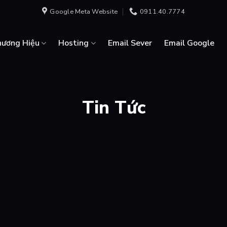
Google Meta Website
0911.40.7774
hương Hiệu
Hosting
Email Sever
Email Google
Tin Tức