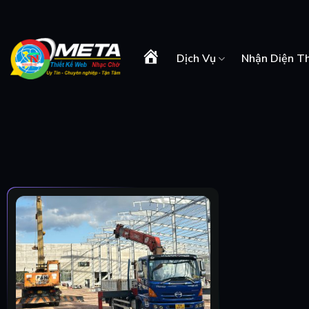
Skip
to
content
Dịch Vụ
Nhận Diện T
Trang
Chủ