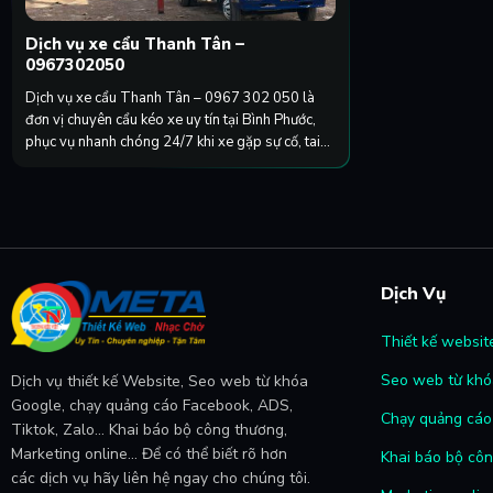
Dịch vụ xe cẩu Thanh Tân –
0967302050
Dịch vụ xe cẩu Thanh Tân – 0967 302 050 là
đơn vị chuyên cẩu kéo xe uy tín tại Bình Phước,
phục vụ nhanh chóng 24/7 khi xe gặp sự cố, tai
nạn hoặc hư hỏng giữa đường. Với
Dịch Vụ
Thiết kế websit
Seo web từ khó
Dịch vụ thiết kế Website, Seo web từ khóa
Google, chạy quảng cáo Facebook, ADS,
Chạy quảng cáo 
Tiktok, Zalo... Khai báo bộ công thương,
Marketing online... Để có thể biết rõ hơn
Khai báo bộ cô
các dịch vụ hãy liên hệ ngay cho chúng tôi.