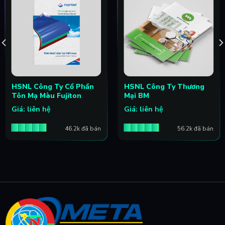
HSNL Công Ty Cổ Phần
HSNL Công Ty Thương
Tôn Mạ Màu Fujiton
Mại BM
Giá: liên hệ
Giá: liên hệ
46.2k đã bán
56.2k đã bán