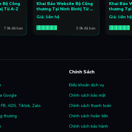
e Bộ Công
Khai Báo Website Bộ Công
Khai Báo 
a| Từ A-Z
thương Tại Ninh Bình| Từ A-
thương Tại
Z
Z
Giá: liên hệ
Giá: liên h
7.9k đã bán
5.9k đã bán
Chính Sách
e
Điều khoản dịch vụ
a Google
Chính sách bảo mật
FB, ADS, Tiktok, Zalo
Chính sách thanh toán
ng thương
Chính sách hoàn tiền
e
Chính sách bảo hành