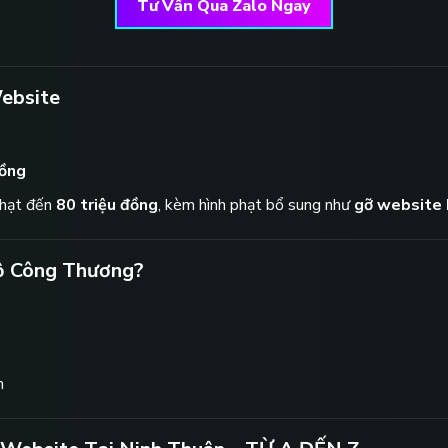
Tư Vấn Qua Zalo Ngay
ebsite
đồng
hạt đến
80 triệu đồng
, kèm hình phạt bổ sung như
gỡ website 
Bộ Công Thương?
h