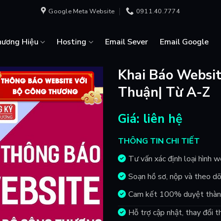
Google Meta Website
0911.40.7774
hương Hiệu
Hosting
Email Sever
Email Google
Khai Báo Websit
Thuận| Từ A-Z
Giá: liên hệ
THÔNG TIN CHI TIẾT
Tư vấn xác định loại hình 
Soạn hồ sơ, nộp và theo d
Cam kết 100% duyệt thành
Hỗ trợ cập nhật, thay đổi 