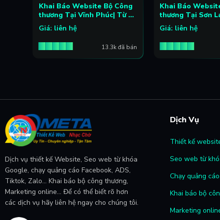
ông
Khai Báo Website Bộ Công
Khai Báo Websit
 A-Z
thương Tại Vĩnh Phúc| Từ A-
thương Tại Sơn L
Z
Giá: liên hệ
Giá: liên hệ
đã bán
13.3k đã bán
Dịch Vụ
Thiết kế websit
Seo web từ khó
Dịch vụ thiết kế Website, Seo web từ khóa
Google, chạy quảng cáo Facebook, ADS,
Chạy quảng cáo 
Tiktok, Zalo... Khai báo bộ công thương,
Marketing online... Để có thể biết rõ hơn
Khai báo bộ cô
các dịch vụ hãy liên hệ ngay cho chúng tôi.
Marketing onlin