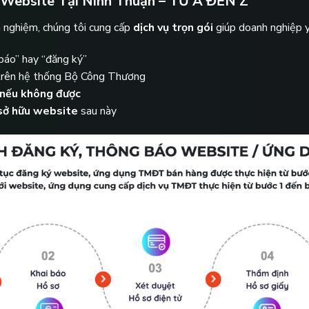
 Website Tại Ninh Thuận – TỪ A ĐẾN Z
h nghiệm, chúng tôi cung cấp
dịch vụ trọn gói
giúp doanh nghiệp y
báo” hay “đăng ký”
rên hệ thống Bộ Công Thương
 nếu không được
 sở hữu website
sau này