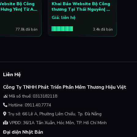
Website Bộ Công
Khai Báo Website Bộ Công
Khai
 Hưng Yên| Từ A-
thương Tại Thái Nguyên| Từ
thươ
A-Z
A-Z
ệ
Giá: liên hệ
Giá: 
77.8k đã bán
3.4k đã bán
Liên Hệ
Công Ty TNHH Phát Triển Phần Mềm Thương Hiệu Việt
Mã số thuế: 0313182118
Hotline: 0911.40.7774
Trụ sở: 66 Lê A, Phường Liên Chiểu, Tp. Đà Nẵng
VPĐD: 36/1A Tân Xuân, Hóc Môn, TP. Hồ Chí Minh
Đại diện Nhật Bản