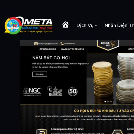
Skip
to
content
Dịch Vụ
Nhận Diện T
Trang
Chủ