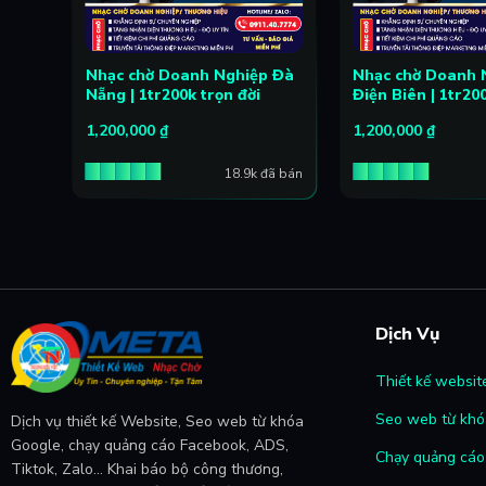
p
Nhạc chờ Doanh Nghiệp Đà
Nhạc chờ Doanh 
 đời
Nẵng | 1tr200k trọn đời
Điện Biên | 1tr20
1,200,000
₫
1,200,000
₫
đã bán
18.9k đã bán
Dịch Vụ
Thiết kế websit
Seo web từ khó
Dịch vụ thiết kế Website, Seo web từ khóa
Google, chạy quảng cáo Facebook, ADS,
Chạy quảng cáo 
Tiktok, Zalo... Khai báo bộ công thương,