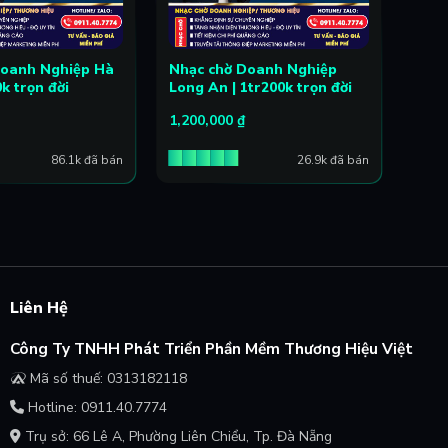
Doanh Nghiệp Hà
Nhạc chờ Doanh Nghiệp
Nhạc
0k trọn đời
Long An | 1tr200k trọn đời
Thái
1,200,000
₫
1,20
86.1k đã bán
26.9k đã bán
Liên Hệ
Công Ty TNHH Phát Triển Phần Mềm Thương Hiệu Việt
Mã số thuế: 0313182118
Hotline: 0911.40.7774
Trụ sở: 66 Lê A, Phường Liên Chiểu, Tp. Đà Nẵng