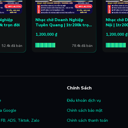
Nghiệp
Nhạc chờ Doanh Nghiệp
Nhạc chờ 
0k trọn đời
Tuyên Quang | 1tr200k trọn
Nội | 1tr20
đời
1,200,000
₫
1,200,000
₫
52.4k đã bán
78.4k đã bán
Chính Sách
e
Điều khoản dịch vụ
a Google
Chính sách bảo mật
FB, ADS, Tiktok, Zalo
Chính sách thanh toán