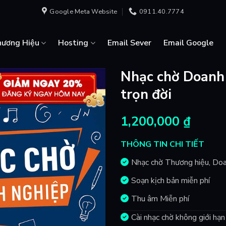
Google Meta Website
0911.40.7774
hương Hiệu
Hosting
Email Sever
Email Google
Nhạc chờ Doanh
trọn đời
1,200,000
₫
THÔNG TIN CHI TIẾT
Nhạc chờ Thương hiệu, Do
Soạn kịch bản miễn phí
Thu âm Miễn phí
Cài nhạc chờ không giới hạ