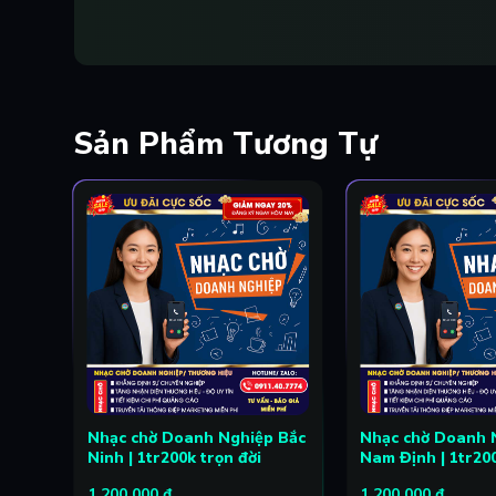
Sản Phẩm Tương Tự
p Hà
Nhạc chờ Doanh Nghiệp Bắc
Nhạc chờ Doanh 
Ninh | 1tr200k trọn đời
Nam Định | 1tr200
1,200,000
₫
1,200,000
₫