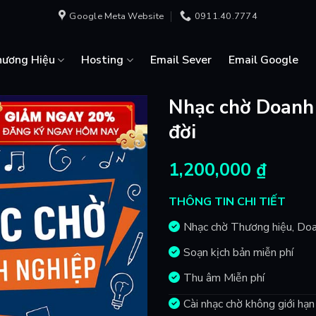
Google Meta Website
0911.40.7774
hương Hiệu
Hosting
Email Sever
Email Google
Nhạc chờ Doanh 
đời
1,200,000
₫
THÔNG TIN CHI TIẾT
Nhạc chờ Thương hiệu, Do
Soạn kịch bản miễn phí
Thu âm Miễn phí
Cài nhạc chờ không giới hạ