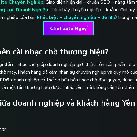
ite Chuyên Nghiệp
:
Giao diện hiện đại – chuẩn SEO – nâng tầm 
ng Lực Doanh Nghiệp
:
Trình bày chuyên nghiệp – khẳng định uy tí
h nghiệp của bạn
khác biệt – chuyên nghiệp – dễ nhớ
trong mắ
Chat Zalo Ngay
nên cài nhạc chờ thương hiệu?
ọi đến
– nhạc chờ giúp doanh nghiệp giới thiệu tên, sản phẩm, địa 
y chờ máy, khách hàng đã cảm nhận sự chuyên nghiệp và quy mô của
000đ
, doanh nghiệp có thể sở hữu bản nhạc chờ độc quyền, dùng tr
 là một lần thương hiệu được “nhắc tên” mà không cần tốn thêm c
giữa doanh nghiệp và khách hàng Yên
hơn.