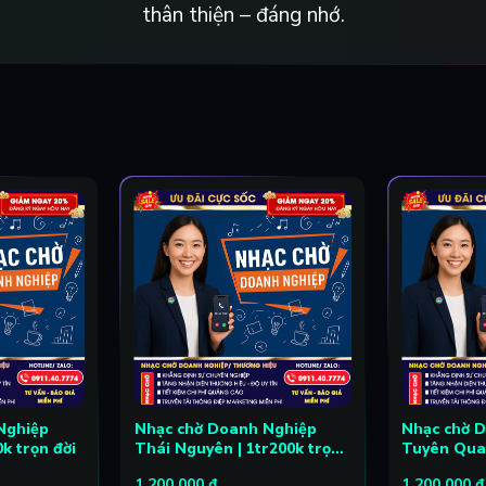
thân thiện – đáng nhớ.
Nghiệp
Nhạc chờ Doanh Nghiệp
Nhạc chờ 
k trọn đời
Thái Nguyên | 1tr200k trọn
Tuyên Quan
đời
đời
1,200,000
₫
1,200,000
₫