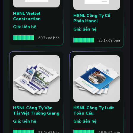
HSNL Viettel
HSNL Công Ty Cổ
Construction
Phần Hanel
Giá: liên hệ
Giá: liên hệ
60.7k đã bán
25.1k đã bán
HSNL Công Ty Vận
HSNL Công Ty Luật
Tải Việt Trường Giang
Toàn Cầu
Giá: liên hệ
Giá: liên hệ
23.9k đã bán
58.6k đã bán