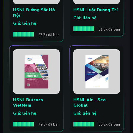
HSNL Đường Sắt Hà
HSNL Luật Dương Trí
Nội
Giá: liên hệ
Giá: liên hệ
31.5k đã bán
67.7k đã bán
HSNL Butraco
HSNL Air – Sea
VietNam
Global
Giá: liên hệ
Giá: liên hệ
79.8k đã bán
55.2k đã bán