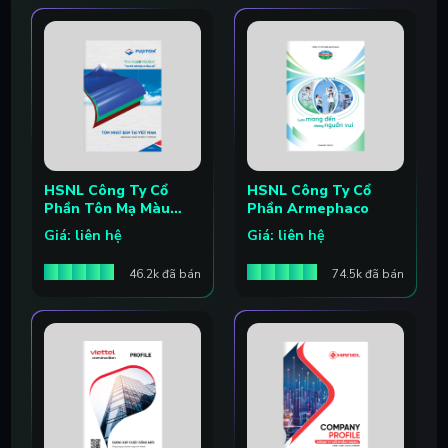
HSNL Công Ty Cổ
HSNL Công Ty Cổ
Phần Tôn Mạ Màu
Phần Armephaco
Fujiton
Giá: liên hệ
Giá: liên hệ
46.2k đã bán
74.5k đã bán