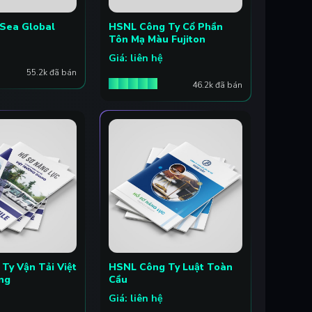
 Sea Global
HSNL Công Ty Cổ Phần
Tôn Mạ Màu Fujiton
Giá: liên hệ
55.2k đã bán
46.2k đã bán
Ty Vận Tải Việt
HSNL Công Ty Luật Toàn
ng
Cầu
Giá: liên hệ