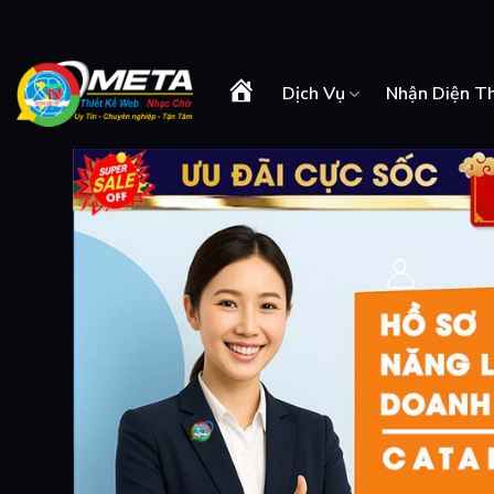
Skip
to
content
Dịch Vụ
Nhận Diện T
Trang
Chủ