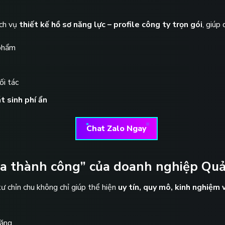
ịch vụ
thiết kế hồ sơ năng lực – profile công ty trọn gói
, giúp
 phẩm
ối tác
t sinh phí ẩn
Chat Zalo Ngay
óa thành công” của doanh nghiệp Quả
ư chỉn chu không chỉ giúp thể hiện
uy tín, quy mô, kinh nghiệm 
ăng.