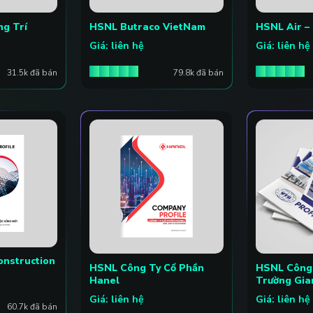
g Trí
HSNL Butraco VietNam
HSNL Air –
Giá: liên hệ
Giá: liên hệ
31.5k đã bán
79.8k đã bán
onstruction
HSNL Công Ty Cổ Phần
HSNL Công 
Hanel
Trường Gia
Giá: liên hệ
Giá: liên hệ
60.7k đã bán