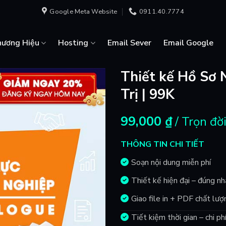
Google Meta Website
0911.40.7774
hương Hiệu
Hosting
Email Sever
Email Google
Thiết kế Hồ Sơ 
Trị | 99K
99,000
₫
/ Trọn đờ
THÔNG TIN CHI TIẾT
Soạn nội dung miễn phí
Thiết kế hiện đại – đúng n
Giao file in + PDF chất lượ
Tiết kiệm thời gian – chi ph