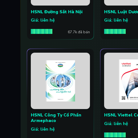
HSNL Đường Sắt Hà Nội
HSNL Luật Dươn
Giá: liên hệ
Giá: liên hệ
67.7k đã bán
HSNL Công Ty Cổ Phần
HSNL Viettel C
Armephaco
Giá: liên hệ
Giá: liên hệ