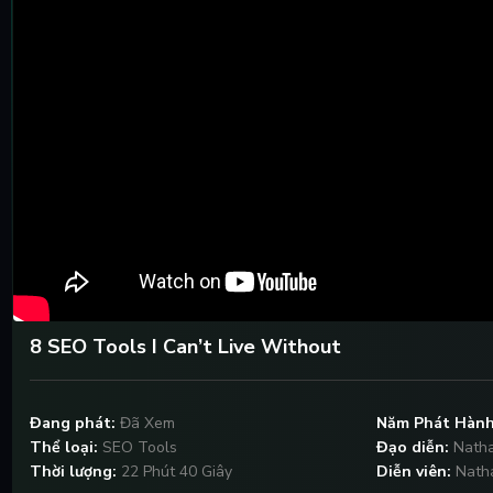
8 SEO Tools I Can’t Live Without
Đang phát:
Đã Xem
Năm Phát Hành
Thể loại:
SEO Tools
Đạo diễn:
Natha
Thời lượng:
22 Phút 40 Giây
Diễn viên:
Nath