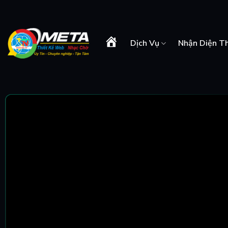
Skip
to
content
Dịch Vụ
Nhận Diện T
Trang
Chủ