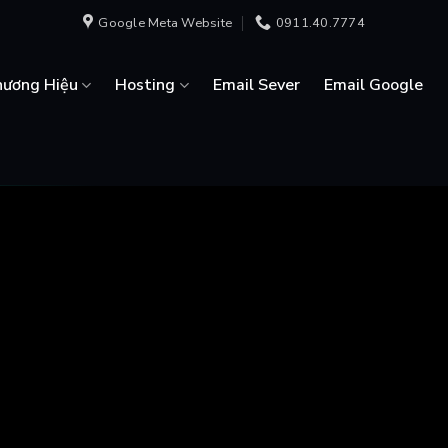
Google Meta Website
0911.40.7774
hương Hiệu
Hosting
Email Sever
Email Google