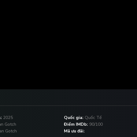
:
2025
Quốc gia:
Quốc Tế
n Gotch
Điểm IMDb:
90/100
an Gotch
Mã ưu đãi: