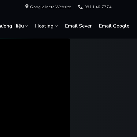
Google Meta Website
0911.40.7774
hương Hiệu
Hosting
Email Sever
Email Google