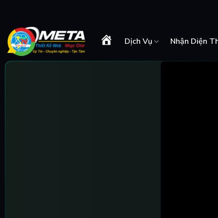
Skip
to
content
Dịch Vụ
Nhận Diện T
Trang
Chủ