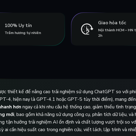
Giao hỏa tốc
100% Uy tín
Nội thành HCM – HN 
Trầm hương tự nhiên
2h
được thiết kế để nâng cao trải nghiệm sử dụng ChatGPT so với ph
PT-4, hiện nay là GPT-4.1 hoặc GPT-5 tùy thời điểm), mang đến k
nhanh hơn
ngay cả khi nhu cầu hệ thống cao, giảm thiểu tình trạ
ng mới
, bao gồm khả năng sử dụng công cụ, phân tích dữ liệu, và 
ùng tận hưởng trải nghiệm AI ổn định và chất lượng vượt trội so vớ
 ai cần hiệu suất cao trong nghiên cứu, viết lách, lập trình và nh