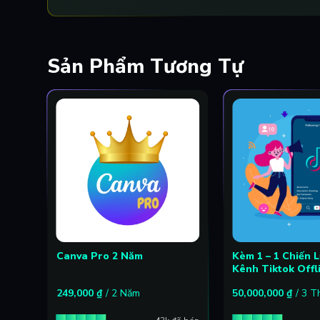
Sản Phẩm Tương Tự
Canva Pro 2 Năm
Kèm 1 – 1 Chiến 
Kênh Tiktok Offl
249,000
₫
/ 2 Năm
50,000,000
₫
/ 3 