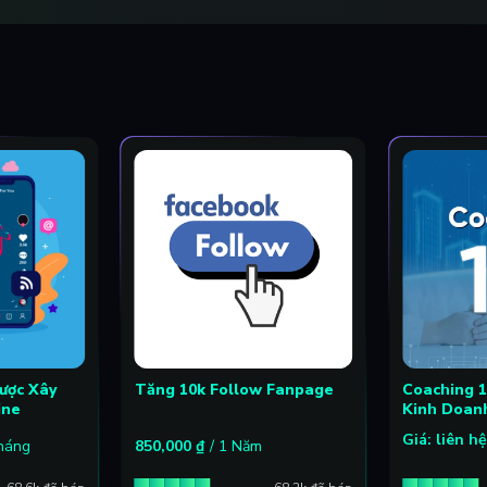
Lược Xây
Tăng 10k Follow Fanpage
Coaching 1 
ine
Kinh Doan
Giá: liên h
Tháng
850,000
₫
/ 1 Năm