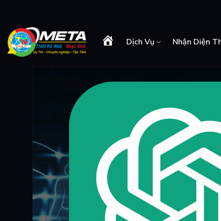
Skip
to
content
Dịch Vụ
Nhận Diện T
Trang
Chủ