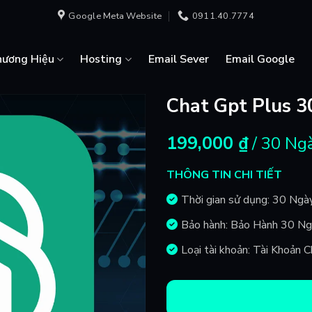
Google Meta Website
0911.40.7774
hương Hiệu
Hosting
Email Sever
Email Google
Chat Gpt Plus 3
199,000
₫
/ 30 Ng
THÔNG TIN CHI TIẾT
Thời gian sử dụng: 30 Ngà
Bảo hành: Bảo Hành 30 N
Loại tài khoản: Tài Khoản 