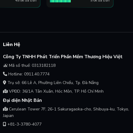
49.8k đã bán
9.6k đã bán
Liên Hệ
Công Ty TNHH Phát Triển Phần Mềm Thương Hiệu Việt
Mã số thuế: 0313182118
Hotline: 0911.40.7774
Trụ sở: 66 Lê A, Phường Liên Chiểu, Tp. Đà Nẵng
VPĐD: 36/1A Tân Xuân, Hóc Môn, TP. Hồ Chí Minh
Đại diện Nhật Bản
Cerulean Tower 7F, 26-1 Sakuragaoka-cho, Shibuya-ku, Tokyo,
Japan
+81-3-3780-4077