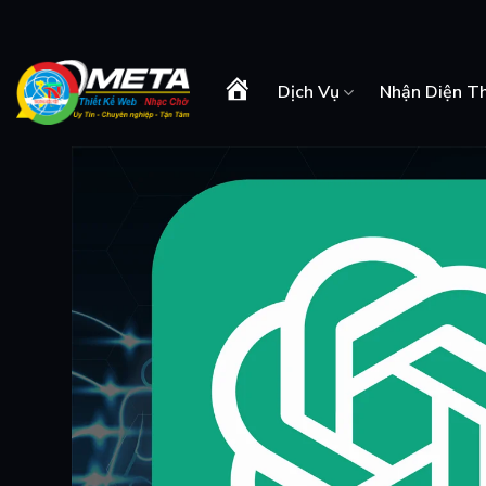
Skip
to
content
Dịch Vụ
Nhận Diện T
Trang
Chủ