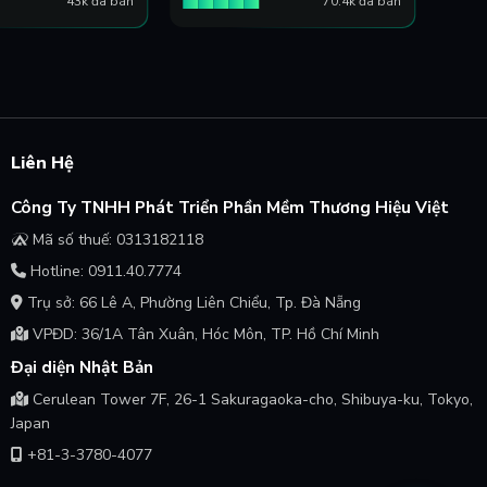
43k đã bán
70.4k đã bán
Liên Hệ
Công Ty TNHH Phát Triển Phần Mềm Thương Hiệu Việt
Mã số thuế: 0313182118
Hotline: 0911.40.7774
Trụ sở: 66 Lê A, Phường Liên Chiểu, Tp. Đà Nẵng
VPĐD: 36/1A Tân Xuân, Hóc Môn, TP. Hồ Chí Minh
Đại diện Nhật Bản
Cerulean Tower 7F, 26-1 Sakuragaoka-cho, Shibuya-ku, Tokyo,
Japan
+81-3-3780-4077