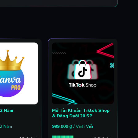
 2 Năm
Mở Tài Khoản Tiktok Shop
Thiế
& Đăng Dưới 20 SP
Zalo
 2 Năm
999,000
₫
/ Vĩnh Viễn
249,