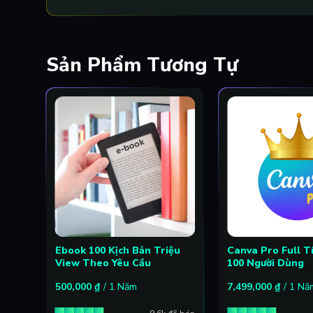
Sản Phẩm Tương Tự
Ebook 100 Kịch Bản Triệu
Canva Pro Full T
View Theo Yêu Cầu
100 Người Dùng
500,000
₫
/ 1 Năm
7,499,000
₫
/ 1 Nă