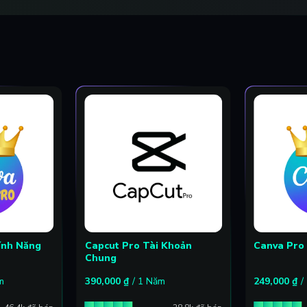
ính Năng
Capcut Pro Tài Khoản
Canva Pro
Chung
m
390,000
₫
/ 1 Năm
249,000
₫
/