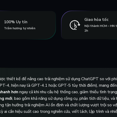
Giao hỏa tốc
100% Uy tín
Nội thành HCM – HN 
Trầm hương tự nhiên
2h
được thiết kế để nâng cao trải nghiệm sử dụng ChatGPT so với ph
PT-4, hiện nay là GPT-4.1 hoặc GPT-5 tùy thời điểm), mang đến k
nhanh hơn
ngay cả khi nhu cầu hệ thống cao, giảm thiểu tình trạ
ng mới
, bao gồm khả năng sử dụng công cụ, phân tích dữ liệu, và 
ùng tận hưởng trải nghiệm AI ổn định và chất lượng vượt trội so vớ
 ai cần hiệu suất cao trong nghiên cứu, viết lách, lập trình và nh