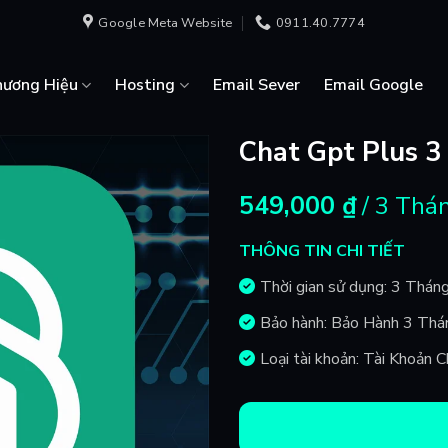
Google Meta Website
0911.40.7774
hương Hiệu
Hosting
Email Sever
Email Google
Chat Gpt Plus 3
549,000
₫
/ 3 Thá
THÔNG TIN CHI TIẾT
Thời gian sử dụng: 3 Thán
Bảo hành: Bảo Hành 3 Thá
Loại tài khoản: Tài Khoản 