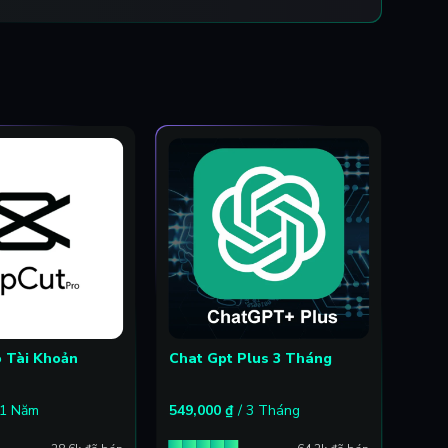
o Tài Khoản
Chat Gpt Plus 3 Tháng
Coac
Xây 
Giá: 
 1 Năm
549,000
₫
/ 3 Tháng