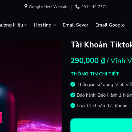
Google Meta Website
0911.40.7774
hương Hiệu
Hosting
Email Sever
Email Google
Tài Khoản Tikto
290,000
₫
/ Vĩnh 
THÔNG TIN CHI TIẾT
Thời gian sử dụng: Vĩnh Vi
Bảo hành: Bảo Hành 1 Nă
Loại tài khoản: Tài Khoản