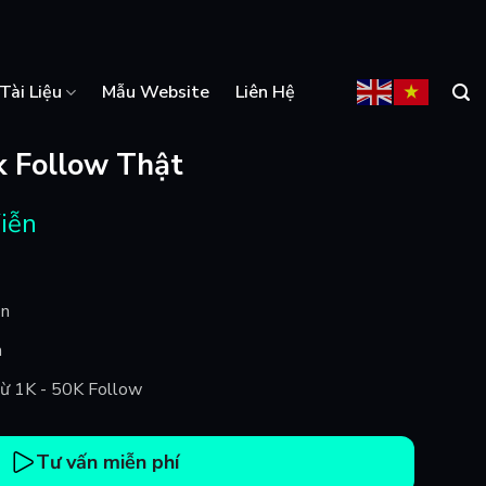
Tài Liệu
Mẫu Website
Liên Hệ
k Follow Thật
Viễn
ễn
m
 Từ 1K - 50K Follow
Tư vấn miễn phí