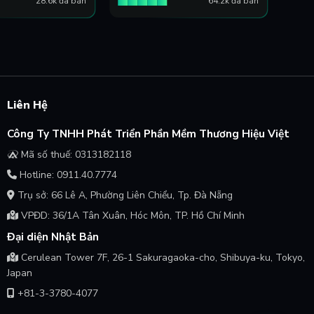
28.6k đã bán
64.2k đã bán
Liên Hệ
Công Ty TNHH Phát Triển Phần Mềm Thương Hiệu Việt
Mã số thuế: 0313182118
Hotline: 0911.40.7774
Trụ sở: 66 Lê A, Phường Liên Chiểu, Tp. Đà Nẵng
VPĐD: 36/1A Tân Xuân, Hóc Môn, TP. Hồ Chí Minh
Đại diện Nhật Bản
Cerulean Tower 7F, 26-1 Sakuragaoka-cho, Shibuya-ku, Tokyo,
Japan
+81-3-3780-4077