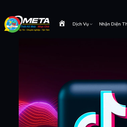
Skip
to
content
Dịch Vụ
Nhận Diện T
Trang
Chủ