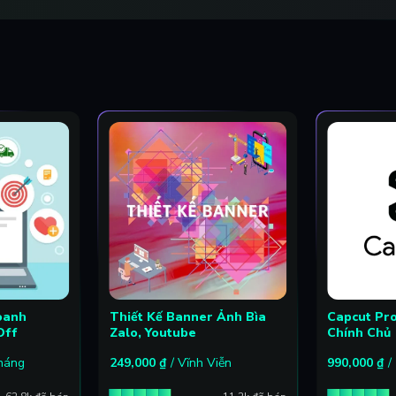
oanh
Thiết Kế Banner Ảnh Bìa
Capcut Pr
Off
Zalo, Youtube
Chính Chủ
Tháng
249,000
₫
/ Vĩnh Viễn
990,000
₫
/