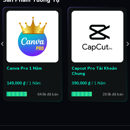
Canva Pro 1 Năm
Capcut Pro Tài Khoản
Chung
149,000
₫
/ 1 Năm
390,000
₫
/ 1 Năm
64.6k đã bán
28.8k đã bán