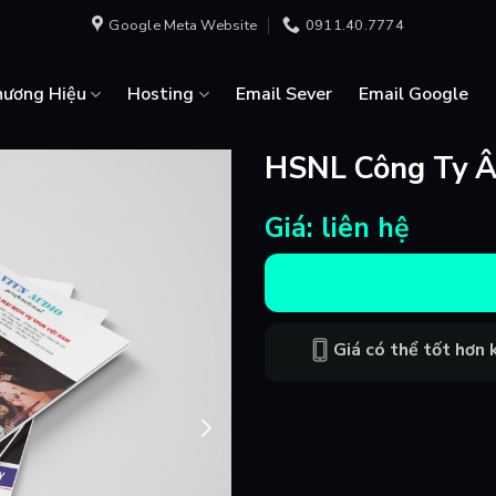
Google Meta Website
0911.40.7774
hương Hiệu
Hosting
Email Sever
Email Google
HSNL Công Ty Â
Giá: liên hệ
Giá có thể tốt hơn k