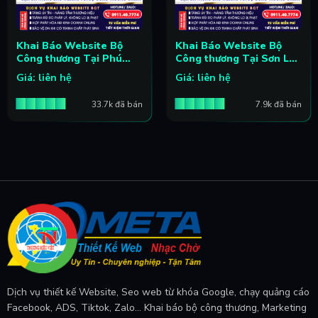
Khai Báo Website Bộ
Khai Báo Website Bộ
Công thương Tại Phú
Công thương Tại Sơn La|
Thọ| Từ A-Z
Từ A-Z
Giá: liên hệ
Giá: liên hệ
33.7k đã bán
7.9k đã bán
Dịch vụ thiết kế Website, Seo web từ khóa Google, chạy quảng cáo
Facebook, ADS, Tiktok, Zalo... Khai báo bộ công thương, Marketing