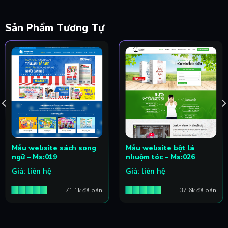
Sản Phẩm Tương Tự
Mẫu website sách song
Mẫu website bột lá
ngữ – Ms:019
nhuộm tóc – Ms:026
Giá: liên hệ
Giá: liên hệ
71.1k đã bán
37.6k đã bán