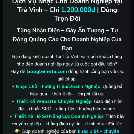
Dịch Vụ Nhạc Chờ Doanh Nghiệp tại
Trà Vinh – Chỉ
1.200.000đ
| Dùng
Trọn Đời
Tăng Nhận Diện – Gây Ấn Tượng – Tự
Động Quảng Cáo Cho Doanh Nghiệp Của
Bạn
Bạn đang kinh doanh tại Trà Vinh và muốn khách hàng
nhớ đến doanh nghiệp ngay từ cuộc gọi đầu tiên?
Hãy để
Googlemeta.com
đồng hành cùng bạn với các
giải pháp:
+
Nhạc Chờ Thương Hiệu/Doanh Nghiệp
:
Quảng bá
hiệu quả – thân thiện – chi phí tối ưu.
+
Thiết Kế Website Chuyên Nghiệp
:
Giao diện hiện
đại – chuẩn SEO – nâng tầm thương hiệu online.
+
Thiết Kế Hồ Sơ Năng Lực Doanh Nghiệp
:
Trình bày
chuyên nghiệp – khẳng định uy tín – chinh phục đối tác.
Giúp doanh nghiệp của bạn
khác biệt – chuyên