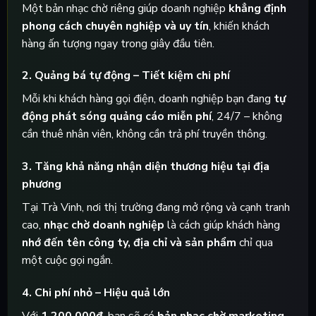
Một bản nhạc chờ riêng giúp doanh nghiệp
khẳng định
phong cách chuyên nghiệp và uy tín
, khiến khách
hàng ấn tượng ngay trong giây đầu tiên.
2.
Quảng bá tự động – Tiết kiệm chi phí
Mỗi khi khách hàng gọi điện, doanh nghiệp bạn đang
tự
động phát sóng quảng cáo miễn phí
, 24/7 – không
cần thuê nhân viên, không cần trả phí truyền thông.
3.
Tăng khả năng nhận diện thương hiệu tại địa
phương
Tại Trà Vinh, nơi thị trường đang mở rộng và cạnh tranh
cao,
nhạc chờ doanh nghiệp
là cách giúp khách hàng
nhớ đến tên công ty, địa chỉ và sản phẩm
chỉ qua
một cuộc gọi ngắn.
4.
Chi phí nhỏ – Hiệu quả lớn
Với
1.200.000đ
, bạn sẽ có
bản nhạc chờ marketing