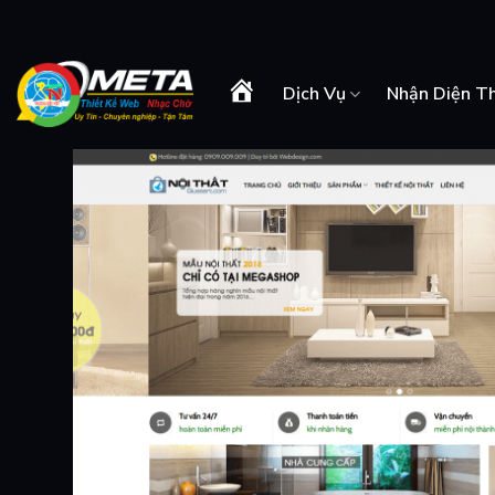
Skip
to
content
Dịch Vụ
Nhận Diện T
Trang
Chủ