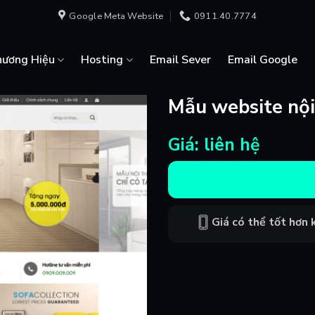
Google Meta Website
0911.40.7774
hương Hiệu
Hosting
Email Sever
Email Google
Mẫu website nội
Giá: liên hệ
Giá có thể tốt hơn k