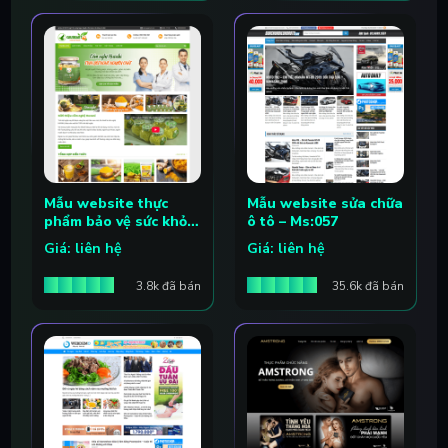
Mẫu website thực
Mẫu website sửa chữa
phẩm bảo vệ sức khỏe
ô tô – Ms:057
– Ms:058
Giá: liên hệ
Giá: liên hệ
3.8k đã bán
35.6k đã bán