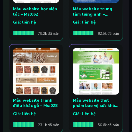
Mẫu website học viện
Mẫu website trung
tóc – Ms:062
tâm tiếng anh –
Ms:061
Giá: liên hệ
Giá: liên hệ
79.2k đã bán
92.5k đã bán
Mẫu website tranh
Mẫu website thực
điêu khắc gỗ – Ms:028
phẩm bảo vệ sức khỏe
– Ms:059
Giá: liên hệ
Giá: liên hệ
23.1k đã bán
50.6k đã bán