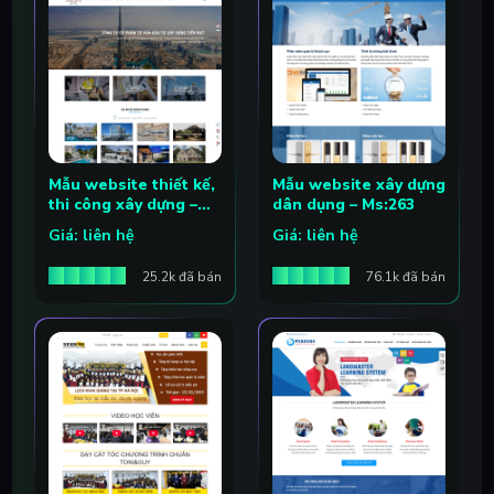
Mẫu website thiết kế,
Mẫu website xây dựng
thi công xây dựng –
dân dụng – Ms:263
Ms:064
Giá: liên hệ
Giá: liên hệ
25.2k đã bán
76.1k đã bán