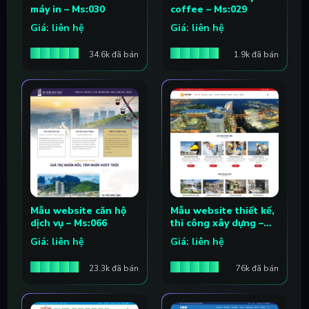
máy in – Ms:030
coffee – Ms:029
Giá: liên hệ
Giá: liên hệ
34.6k đã bán
1.9k đã bán
Mẫu website căn hộ
Mẫu website thiết kế,
dịch vụ – Ms:066
thi công xây dựng –
Ms:065
Giá: liên hệ
Giá: liên hệ
23.3k đã bán
76k đã bán