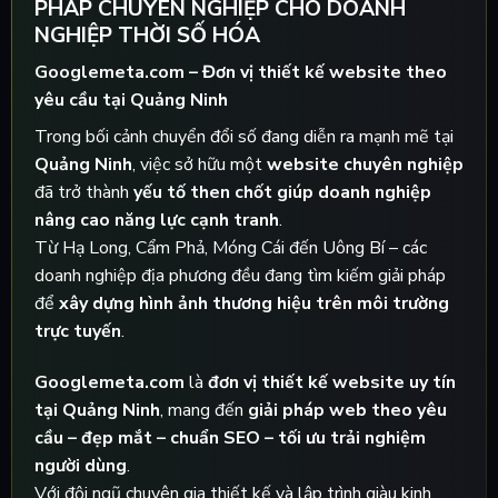
PHÁP CHUYÊN NGHIỆP CHO DOANH
NGHIỆP THỜI SỐ HÓA
Googlemeta.com – Đơn vị thiết kế website theo
yêu cầu tại Quảng Ninh
Trong bối cảnh chuyển đổi số đang diễn ra mạnh mẽ tại
Quảng Ninh
, việc sở hữu một
website chuyên nghiệp
đã trở thành
yếu tố then chốt giúp doanh nghiệp
nâng cao năng lực cạnh tranh
.
Từ Hạ Long, Cẩm Phả, Móng Cái đến Uông Bí – các
doanh nghiệp địa phương đều đang tìm kiếm giải pháp
để
xây dựng hình ảnh thương hiệu trên môi trường
trực tuyến
.
Googlemeta.com
là
đơn vị thiết kế website uy tín
tại Quảng Ninh
, mang đến
giải pháp web theo yêu
cầu – đẹp mắt – chuẩn SEO – tối ưu trải nghiệm
người dùng
.
Với đội ngũ chuyên gia thiết kế và lập trình giàu kinh